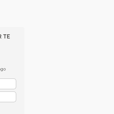
r te
ago