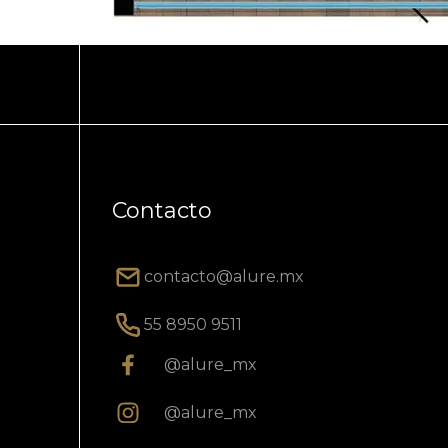
Contacto
contacto@alure.mx
55 8950 9511
@alure_mx
@alure_mx