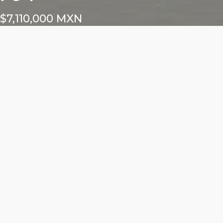
$7,110,000 MXN
Características
Área total: 137.74m²
Altura libre: m²
2 cajón para locatario
Frente exterior: m²
Frente interior: m²
ALURE DEL VALLE