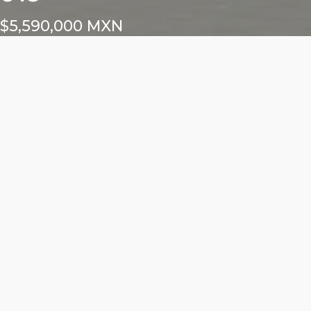
$5,590,000 MXN
Características
Área total: 68.54m²
Altura libre: m²
2 cajón para locatario
Frente exterior: m²
Frente interior: m²
ALURE DEL VALLE