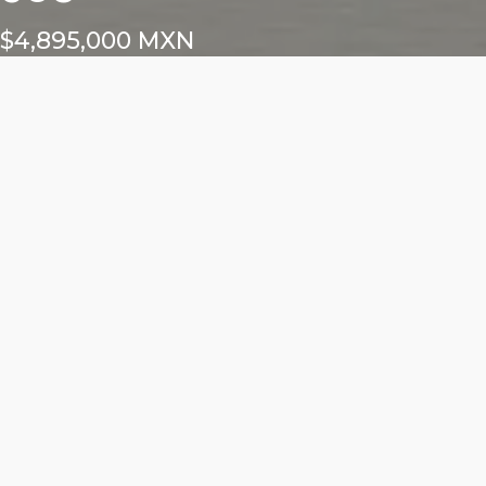
$4,895,000 MXN
Características
Área total: 61.02m²
Altura libre: m²
1 cajón para locatario
Frente exterior: m²
Frente interior: m²
ALURE DEL VALLE