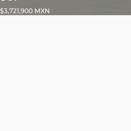
$3,721,900 MXN
Características
Área total: 61.82m²
Altura libre: m²
1 cajón para locatario
Frente exterior: m²
Frente interior: m²
ALURE DEL VALLE