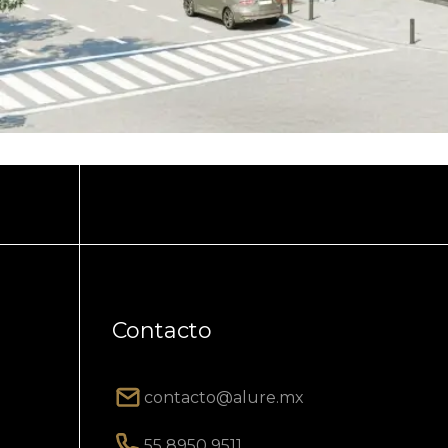
Contacto
contacto@alure.mx
55 8950 9511