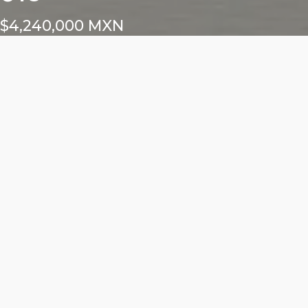
$4,240,000 MXN
Características
Área total: 60.64m²
Altura libre: m²
1 cajón para locatario
Frente exterior: m²
Frente interior: m²
ALURE DEL VALLE