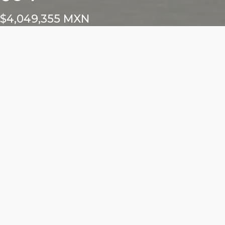
$4,049,355 MXN
Características
Área total: 60.5m²
Altura libre: m²
1 cajón para locatario
Frente exterior: m²
Frente interior: m²
ALURE DEL VALLE