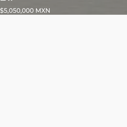
$5,050,000 MXN
Características
Área total: 61.15m²
Altura libre: m²
1 cajón para locatario
Frente exterior: m²
Frente interior: m²
ALURE DEL VALLE