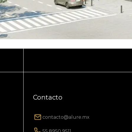
Contacto
contacto@alure.mx
55 8950 9511