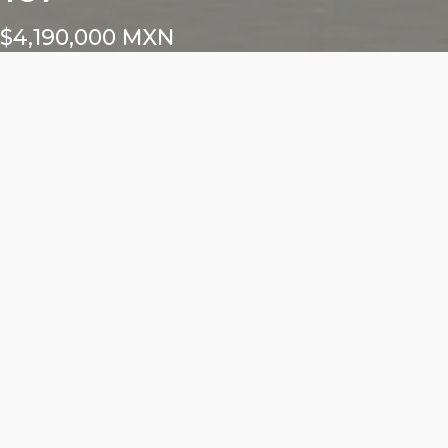
$4,190,000 MXN
Características
Área total: 88.12m²
Altura libre: m²
1 cajón para locatario
Frente exterior: m²
Frente interior: m²
ALURE DEL VALLE