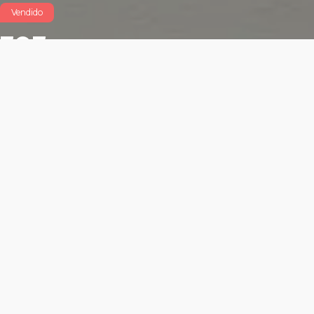
Vendido
707
$5,090,000 MXN
Características
Área total: 92.81m²
Altura libre: m²
1 cajón para locatario
Frente exterior: m²