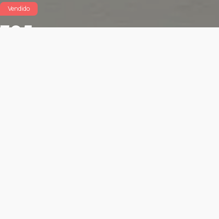
Vendido
705
$5,120,000 MXN
Características
Área total: 91.97999999999999m²
Altura libre: m²
1 cajón para locatario
Frente exterior: m²