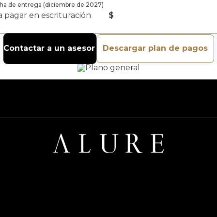
echa de entrega (diciembre de 2027)
 a pagar en escrituración
$
Contactar a un asesor
Descargar plan de pagos