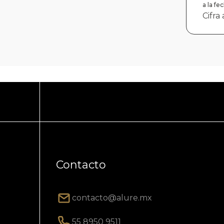
a la f
Cifra
Contacto
contacto@alure.mx
55 8950 9511