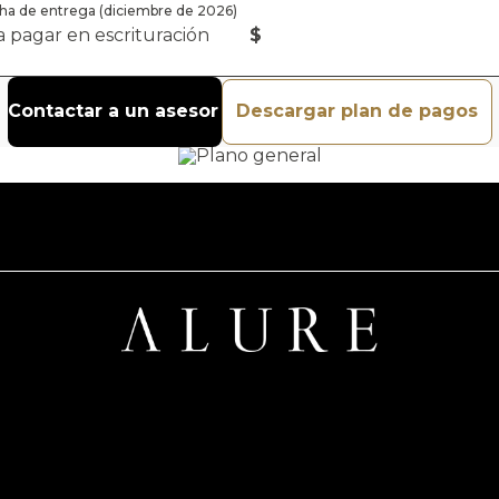
echa de entrega (diciembre de 2026)
 a pagar en escrituración
$
Contactar a un asesor
Descargar plan de pagos