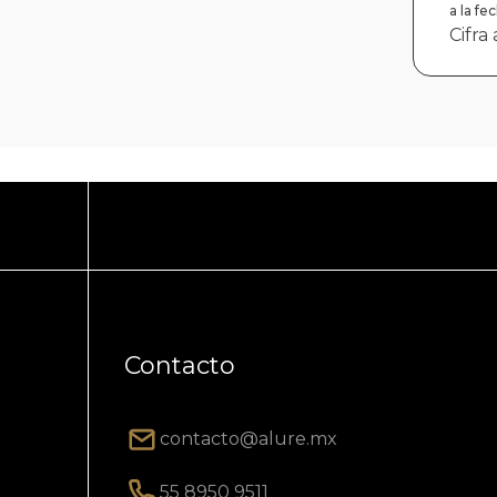
a la f
Cifra
Contacto
contacto@alure.mx
55 8950 9511