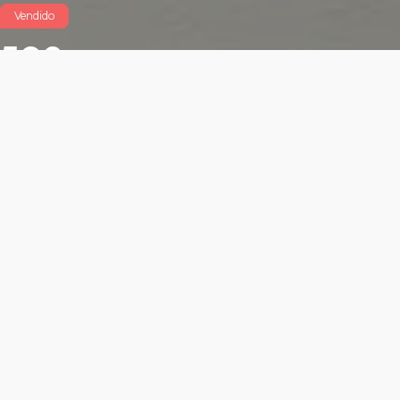
Vendido
502
$5,030,000 MXN
Características
Área total: 86.31m²
Altura libre: m²
2 cajón para locatario
Frente exterior: m²