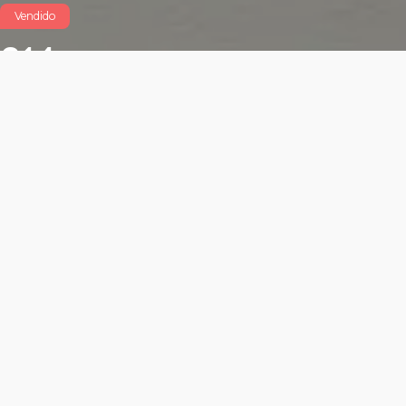
Vendido
314
$5,390,000 MXN
Características
Área total: 70.23m²
Altura libre: m²
2 cajón para locatario
Frente exterior: m²