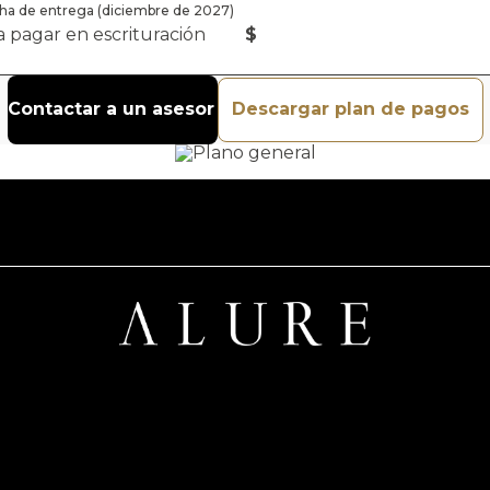
echa de entrega (diciembre de 2027)
 a pagar en escrituración
$
Contactar a un asesor
Descargar plan de pagos