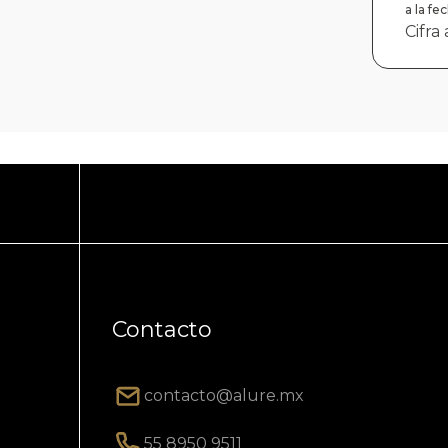
a la f
Cifra
Contacto
contacto@alure.mx
55 8950 9511