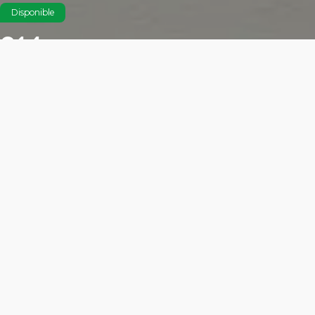
Disponible
214
$9,870,000 MXN
Características
Área total: 180.92m²
Altura libre: m²
2 cajón para locatario
Frente exterior: m²