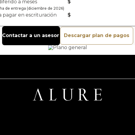
iferido a meses
$
echa de entrega (diciembre de 2026)
 a pagar en escrituración
$
Contactar a un asesor
Descargar plan de pagos