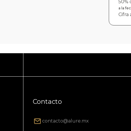
50% d
a la f
Cifra
Contacto
contacto@alure.mx