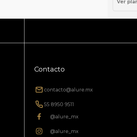
Ver pla
Contacto
contacto@alure.mx
55 8950 9511
@alure_mx
@alure_mx