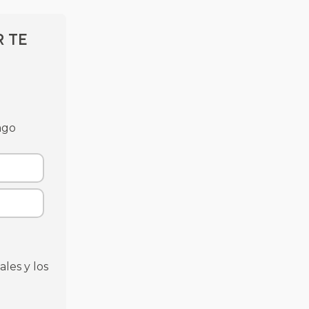
r te
ago
ales y los